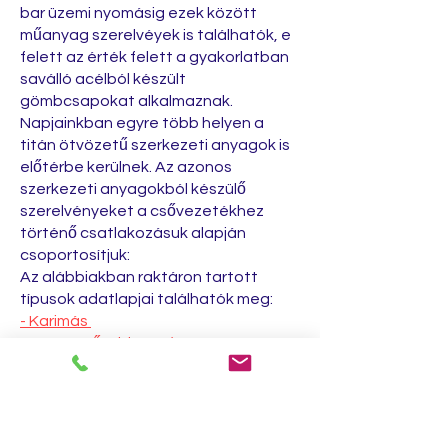
bar üzemi nyomásig ezek között
műanyag szerelvéyek is találhatók, e
felett az érték felett a gyakorlatban
saválló acélból készült
gömbcsapokat alkalmaznak.
Napjainkban egyre több helyen a
titán ötvözetű szerkezeti anyagok is
előtérbe kerülnek. Az azonos
szerkezeti anyagokból készülő
szerelvényeket a csővezetékhez
történő csatlakozásuk alapján
csoportosítjuk:
Az alábbiakban raktáron tartott
típusok adatlapjai találhatók meg:
- Karimás
- Hegesztőtoldatos (tompavarratos
vagy furatos)
- Menetes
- V-portos saválló gömbcsapok