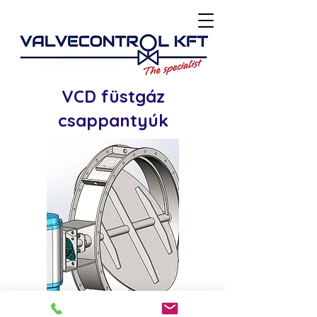
VCD füstgáz
csappantyúk