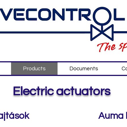
Products
Documents
C
Electric actuators
ajtások
Auma 